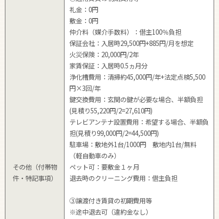
礼金：0円
敷金：0円
仲介料（媒介手数料）：借主100％負担
保証会社：入居時29,500円+885円/月を想定
火災保険：20,000円/2年
家賃保証：入居時0.5ヵ月分
浄化槽費用：清掃約45,000円/年+法定点検5,500
円×3回/年
鍵交換費用：玄関の鍵が必要な場合、半額負担
(見積り55,220円/2=27,610円)
テレビアンテナ設置費用：希望する場合、半額負
担(見積り99,000円/2=44,500円)
駐車場：敷地外1台/1000円 敷地内1台/無料
（軽自動車のみ）
その他（付帯物
ペット可：要敷金１ヶ月
件・特記事項）
退去時のクリーニング費用：借主負担
③譲渡付き賃貸の初期費用等
※途中退去可（違約金なし）