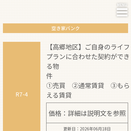
空き家バンク
HOME
【高郷地区】ご自身のライフ
NEWS
プランに合わせた契約ができ
川根本町って?
る物
川根の人たち
件
①売買 ②通常賃貸 ③もら
住まい
R7-4
える賃貸
仕事
価格：詳細は説明文を参照
子育て・教育
更新日：2026年06月18日
暮らし