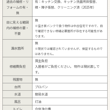
過去の補修・リ
有：キッチン交換、キッチン洗面所床張替、
フォームの有・
襖・障子張替、クリーニング済（2025年）
無
無
目に見える範囲
※空き家バンクで扱う物件は中古住宅ですので、目
内の
補修の要・
で確認できない修繕必要箇所が存在する可能性があ
不要
ります。
無
漏水箇所
※現状では確認されていませんが、保証するもので
はありません。
買主負担
修繕費負担
入居者がご負担ください。 物件は現状渡しで
す。
残置物
無
台所
プロパン
水道
簡易水道
風呂
灯油
トイレ
合併浄化槽