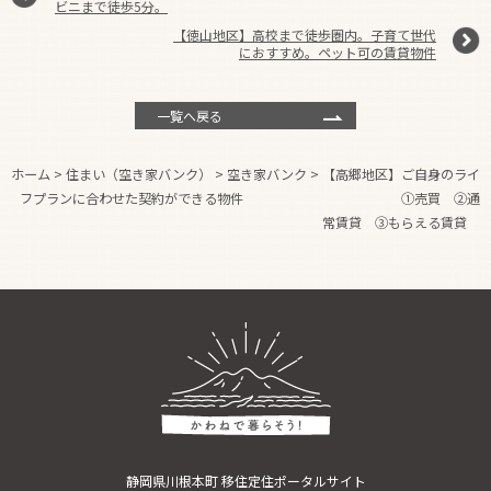
ビニまで徒歩5分。
【徳山地区】高校まで徒歩圏内。子育て世代
におすすめ。ペット可の賃貸物件
一覧へ戻る
ホーム
>
住まい（空き家バンク）
>
空き家バンク
>
【高郷地区】ご自身のライ
フプランに合わせた契約ができる物件 ①売買 ②通
常賃貸 ③もらえる賃貸
静岡県川根本町 移住定住ポータルサイト