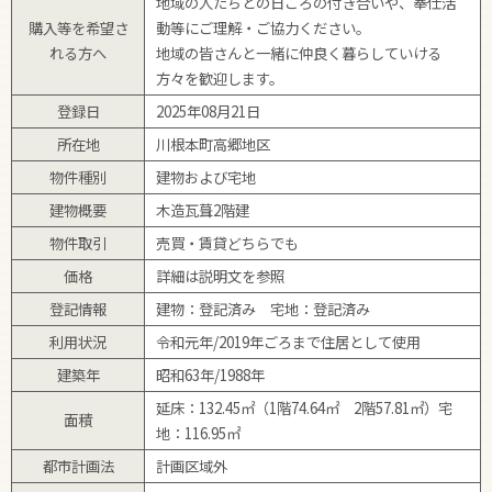
地域の人たちとの日ごろの付き合いや、奉仕活
購入等を希望さ
動等にご理解・ご協力ください。
れる方へ
地域の皆さんと一緒に仲良く暮らしていける
方々を歓迎します。
登録日
2025年08月21日
所在地
川根本町高郷地区
物件種別
建物および宅地
建物概要
木造瓦葺2階建
物件取引
売買・賃貸どちらでも
価格
詳細は説明文を参照
登記情報
建物：登記済み 宅地：登記済み
利用状況
令和元年/2019年ごろまで住居として使用
建築年
昭和63年/1988年
延床：132.45㎡（1階74.64㎡ 2階57.81㎡）宅
面積
地：116.95㎡
都市計画法
計画区域外