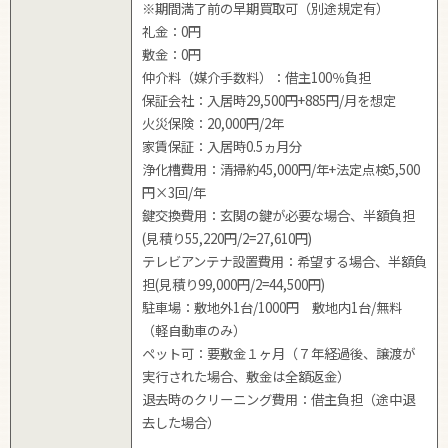
※期間満了前の早期買取可（別途規定有）
礼金：0円
敷金：0円
仲介料（媒介手数料）：借主100％負担
保証会社：入居時29,500円+885円/月を想定
火災保険：20,000円/2年
家賃保証：入居時0.5ヵ月分
浄化槽費用：清掃約45,000円/年+法定点検5,500
円×3回/年
鍵交換費用：玄関の鍵が必要な場合、半額負担
(見積り55,220円/2=27,610円)
テレビアンテナ設置費用：希望する場合、半額負
担(見積り99,000円/2=44,500円)
駐車場：敷地外1台/1000円 敷地内1台/無料
（軽自動車のみ）
ペット可：要敷金１ヶ月（７年経過後、譲渡が
実行された場合、敷金は全額返金）
退去時のクリーニング費用：借主負担（途中退
去した場合）