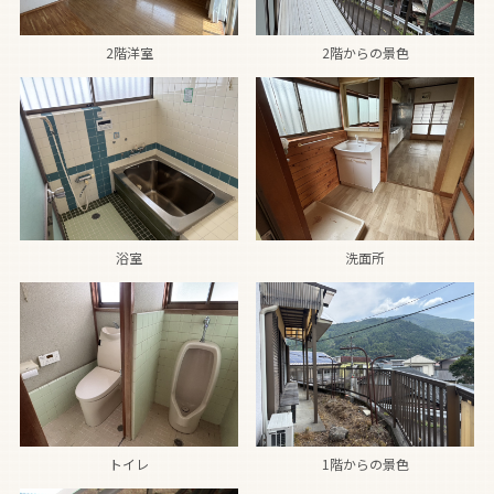
2階洋室
2階からの景色
浴室
洗面所
トイレ
1階からの景色