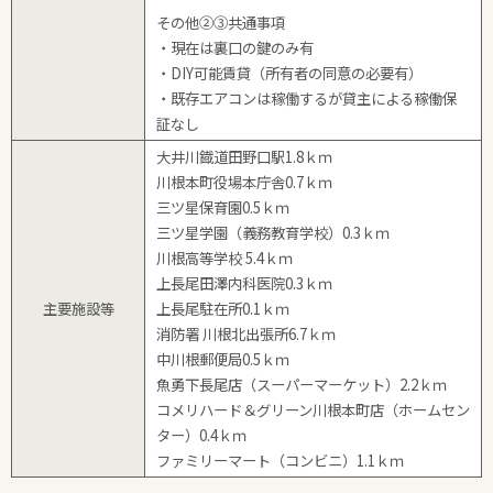
その他②③共通事項
・現在は裏口の鍵のみ有
・DIY可能賃貸（所有者の同意の必要有）
・既存エアコンは稼働するが貸主による稼働保
証なし
大井川鐡道田野口駅1.8ｋｍ
川根本町役場本庁舎0.7ｋｍ
三ツ星保育園0.5ｋｍ
三ツ星学園（義務教育学校）0.3ｋｍ
川根高等学校 5.4ｋｍ
上長尾田澤内科医院0.3ｋｍ
主要施設等
上長尾駐在所0.1ｋｍ
消防署 川根北出張所6.7ｋｍ
中川根郵便局0.5ｋｍ
魚勇下長尾店（スーパーマーケット）2.2ｋｍ
コメリハード＆グリーン川根本町店（ホームセン
ター）0.4ｋｍ
ファミリーマート（コンビニ）1.1ｋｍ