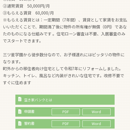
②通常賃貸 50,000円/月
③もらえる賃貸 60,000/月
※もらえる賃貸とは：一定期間（7年間）、賃貸として家賃をお支払
いいただくことで、期間満了後に物件の所有権が無償（0円）であな
たのものになる仕組みです 。住宅ローン審査は不要、入居審査のみ
でスタートできます。
三ツ星学園から徒歩数分なので、お子様連れにはピッタリの物件に
なります。
町外からの移住者向け住宅として令和7年にリフォームしました。
キッチン、トイレ、風呂など内装がきれいな住宅です。改修不要で
すぐに住めます
空き家バンクとは
申請書
PDF
Word
誓約書
PDF
Word