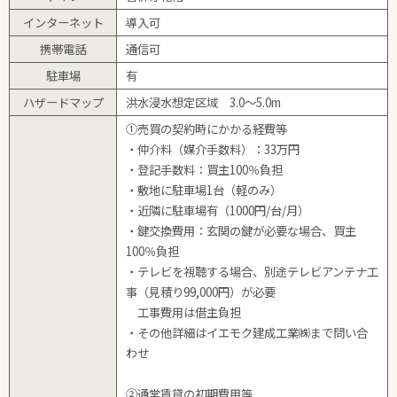
インターネット
導入可
携帯電話
通信可
駐車場
有
ハザードマップ
洪水浸水想定区域 3.0～5.0m
①売買の契約時にかかる経費等
・仲介料（媒介手数料）：33万円
・登記手数料：買主100％負担
・敷地に駐車場1台（軽のみ）
・近隣に駐車場有（1000円/台/月）
・鍵交換費用：玄関の鍵が必要な場合、買主
100％負担
・テレビを視聴する場合、別途テレビアンテナ工
事（見積り99,000円）が必要
工事費用は借主負担
・その他詳細はイエモク建成工業㈱まで問い合
わせ
②通常賃貸の初期費用等