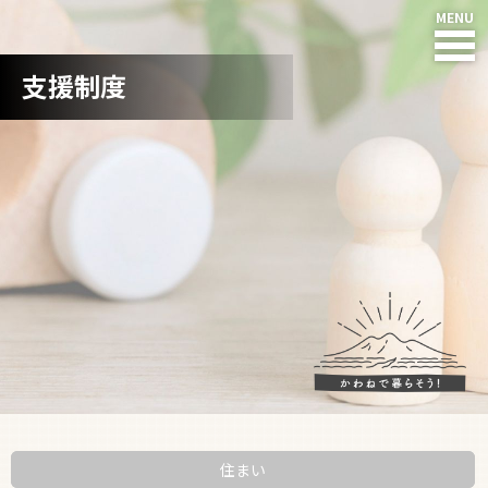
支援制度
HOME
NEWS
川根本町って?
川根の人たち
住まい
仕事
子育て・教育
住まい
暮らし