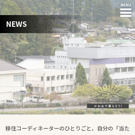
NEWS
HOME
NEWS
川根本町って?
川根の人たち
住まい
仕事
子育て・教育
移住コーディネーターのひとりごと。自分の「当た
暮らし