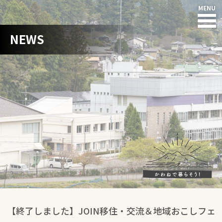
NEWS
HOME
NEWS
川根本町って?
川根の人たち
住まい
仕事
子育て・教育
【終了しました】JOIN移住・交流＆地域おこしフェ
暮らし