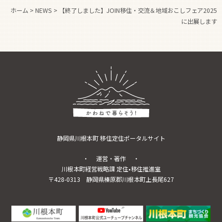
ホーム
>
NEWS
>
【終了しました】JOIN移住・交流＆地域おこしフェア2025
に出展します
静岡県川根本町 移住定住ポータルサイト
・ 運営・著作 ・
川根本町経営戦略課 定住•移住推進室
〒428-0313
静岡県榛原郡川根本町上長尾627