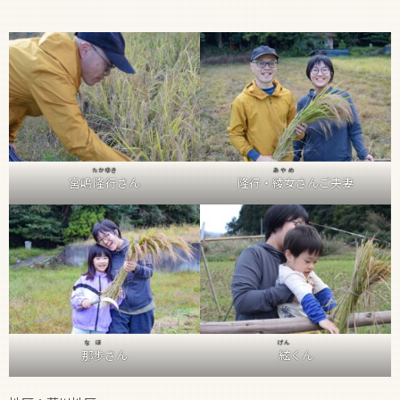
たかゆき
あやめ
宮嶋
隆行
さん
隆行・
綾女
さんご夫妻
なほ
げん
那歩
さん
絃
くん