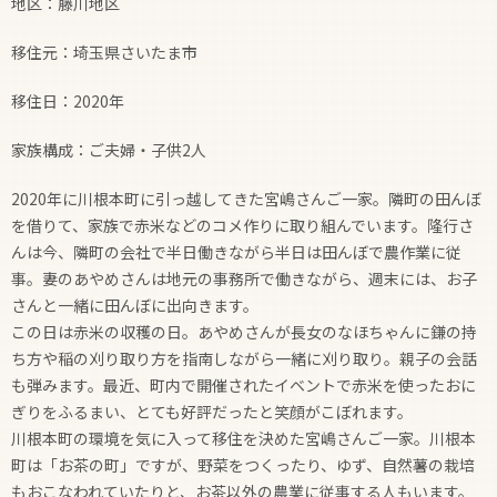
地区：藤川地区
移住元：埼玉県さいたま市
移住日：2020年
家族構成：ご夫婦・子供2人
2020年に川根本町に引っ越してきた宮嶋さんご一家。隣町の田んぼ
を借りて、家族で赤米などのコメ作りに取り組んでいます。隆行さ
んは今、隣町の会社で半日働きながら半日は田んぼで農作業に従
事。妻のあやめさんは地元の事務所で働きながら、週末には、お子
さんと一緒に田んぼに出向きます。
この日は赤米の収穫の日。あやめさんが長女のなほちゃんに鎌の持
ち方や稲の刈り取り方を指南しながら一緒に刈り取り。親子の会話
も弾みます。最近、町内で開催されたイベントで赤米を使ったおに
ぎりをふるまい、とても好評だったと笑顔がこぼれます。
川根本町の環境を気に入って移住を決めた宮嶋さんご一家。川根本
町は「お茶の町」ですが、野菜をつくったり、ゆず、自然薯の栽培
もおこなわれていたりと、お茶以外の農業に従事する人もいます。