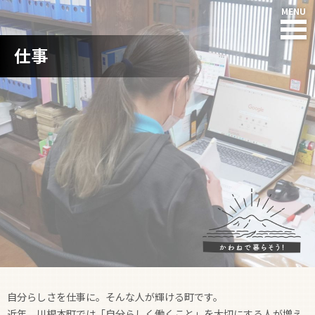
仕事
HOME
NEWS
川根本町って?
川根の人たち
住まい
仕事
子育て・教育
自分らしさを仕事に。そんな人が輝ける町です。
近年、川根本町では「自分らしく働くこと」を大切にする人が増え
暮らし